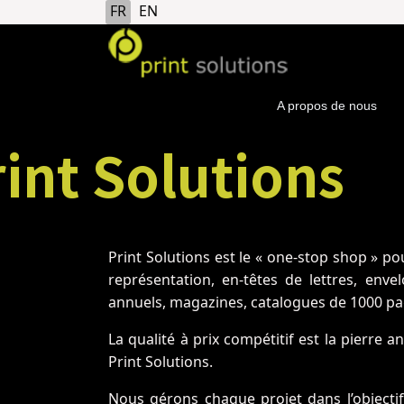
Sélectionnez votre langue
FR
EN
A propos de nous
int Solutions
Print Solutions est le « one-stop shop » p
représentation, en-têtes de lettres, enve
annuels, magazines, catalogues de 1000 pa
La qualité à prix compétitif est la pierre 
Print Solutions.
Nous gérons chaque projet dans l’objectif 