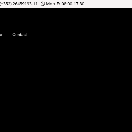
(+352) 26459193-11
Mon-Fr 08:00-17:30
on
Contact